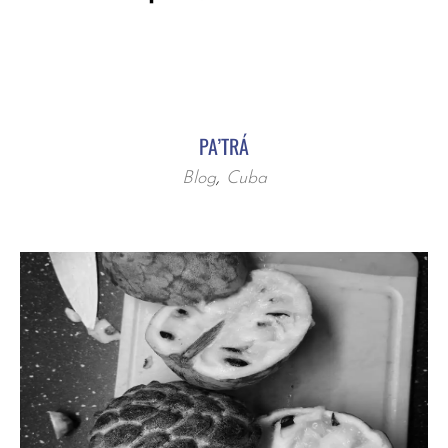
PA’TRÁ
Blog
,
Cuba