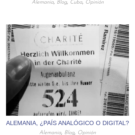
Alemania
,
Blog
,
Cuba
,
Opinión
ALEMANIA, ¿PAÍS ANALÓGICO O DIGITAL?
Alemania
,
Blog
,
Opinión