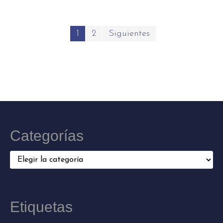
Paginación
1
2
Siguientes
de
entradas
Categorías
Categorías
Etiquetas