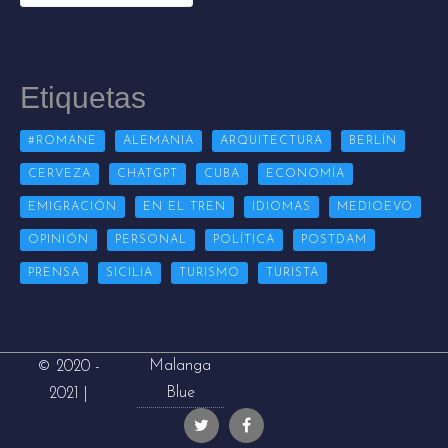
Etiquetas
#ROMANE
ALEMANIA
ARQUITECTURA
BERLÍN
CERVEZA
CHATGPT
CUBA
ECONOMÍA
EMIGRACIÓN
EN EL TREN
IDIOMAS
MEDIOEVO
OPINIÓN
PERSONAL
POLÍTICA
POSTDAM
PRENSA
SICILIA
TURISMO
TURISTA
Malanga
© 2020 -
Blue
2021 |