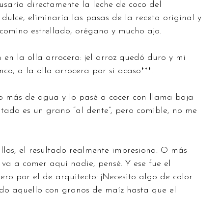
usaría directamente la leche de coco del
dulce, eliminaría las pasas de la receta original y
, comino estrellado, orégano y mucho ajo.
 en la olla arrocera: ¡el arroz quedó duro y mi
co, a la olla arrocera por si acaso***.
co más de agua y lo pasé a cocer con llama baja
ltado es un grano “al dente”, pero comible, no me
los, el resultado realmente impresiona. O más
 va a comer aquí nadie, pensé. Y ese fue el
ro por el de arquitecto: ¡Necesito algo de color
odo aquello con granos de maíz hasta que el