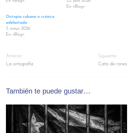
En «Blog»
22. julio 2026
En «Blog»
Distopía cubana o crónica
adelantada
5. mayo 2026
En «Blog»
Anterior:
Siguiente:
La ortografía
Cata de rones
También te puede gustar…