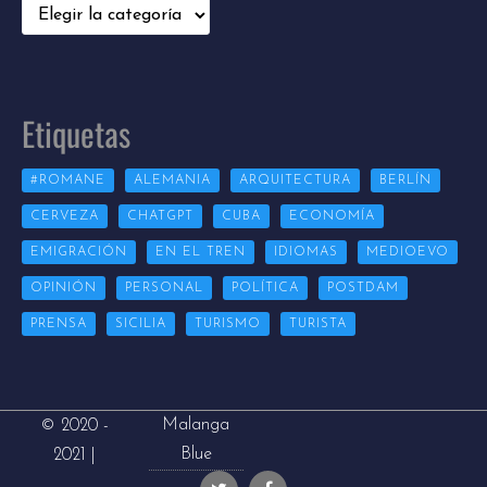
Categorías
Etiquetas
#ROMANE
ALEMANIA
ARQUITECTURA
BERLÍN
CERVEZA
CHATGPT
CUBA
ECONOMÍA
EMIGRACIÓN
EN EL TREN
IDIOMAS
MEDIOEVO
OPINIÓN
PERSONAL
POLÍTICA
POSTDAM
PRENSA
SICILIA
TURISMO
TURISTA
Malanga
© 2020 -
Blue
2021 |