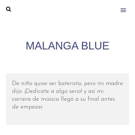
MENU
MALANGA BLUE
De niño quise ser baterista, pero mi madre
dijo: ¡Dedícate a algo serio! y así mi
carrera de música llegó a su final antes
de empezar.