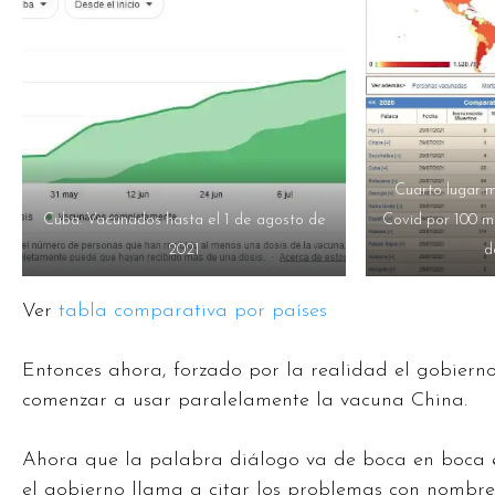
Cuarto lugar m
Cuba. Vacunados hasta el 1 de agosto de
Covid por 100 mi
2021
d
Ver
tabla comparativa por países
Entonces ahora, forzado por la realidad el gobiern
comenzar a usar paralelamente la vacuna China.
Ahora que la palabra diálogo va de boca en boca
el gobierno llama a citar los problemas con nombres