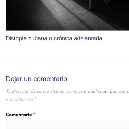
Distopía cubana o crónica adelantada
Dejar un comentario
Tu dirección de correo electrónico no será publicada.
Los campo
marcados con
*
Comentario
*