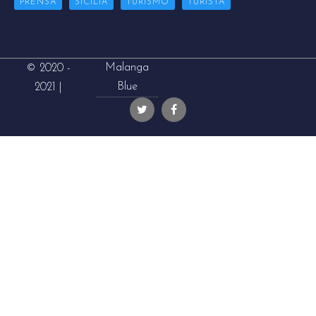
PRENSA
SICILIA
TURISMO
TURISTA
Malanga
© 2020 -
Blue
2021 |