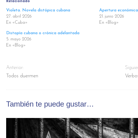
Relacionado
Violeta. Novela distópica cubana
Apertura económica
27. abril 2026
21. junio 2026
En «Cuba»
En «Blog»
Distopía cubana o crónica adelantada
5. mayo 2026
En «Blog»
Anterior:
Siguie
Todos duermen
Verbos
También te puede gustar…