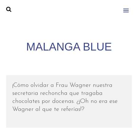
MENU
MALANGA BLUE
¡Cómo olvidar a Frau Wagner nuestra
secretaria rechoncha que tragaba
chocolates por docenas. ¿¡Oh no era ese
Wagner al que te referías!?