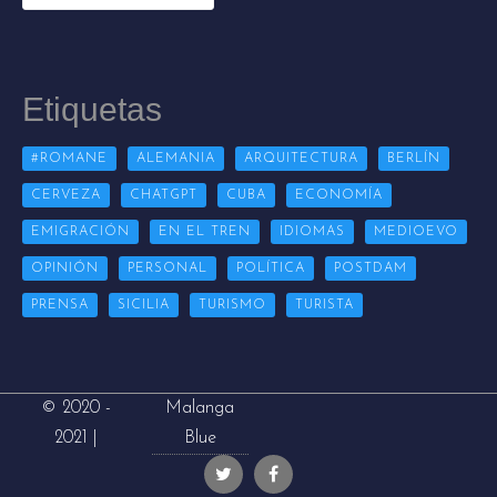
Etiquetas
#ROMANE
ALEMANIA
ARQUITECTURA
BERLÍN
CERVEZA
CHATGPT
CUBA
ECONOMÍA
EMIGRACIÓN
EN EL TREN
IDIOMAS
MEDIOEVO
OPINIÓN
PERSONAL
POLÍTICA
POSTDAM
PRENSA
SICILIA
TURISMO
TURISTA
Malanga
© 2020 -
Blue
2021 |