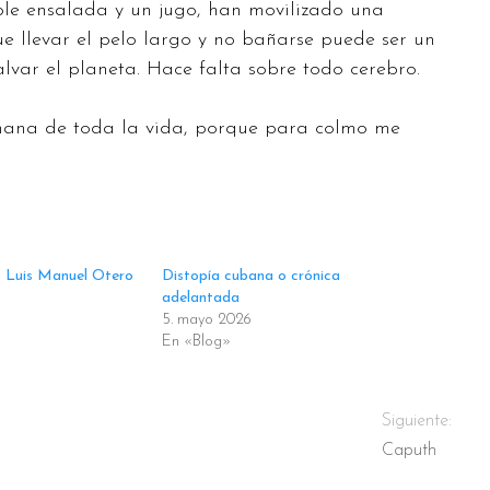
le ensalada y un jugo, han movilizado una
e llevar el pelo largo y no bañarse puede ser un
alvar el planeta. Hace falta sobre todo cerebro.
mana de toda la vida, porque para colmo me
s Luis Manuel Otero
Distopía cubana o crónica
adelantada
5. mayo 2026
En «Blog»
Siguiente:
Caputh