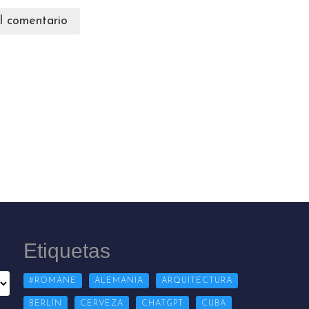
Etiquetas
#ROMANE
ALEMANIA
ARQUITECTURA
BERLÍN
CERVEZA
CHATGPT
CUBA