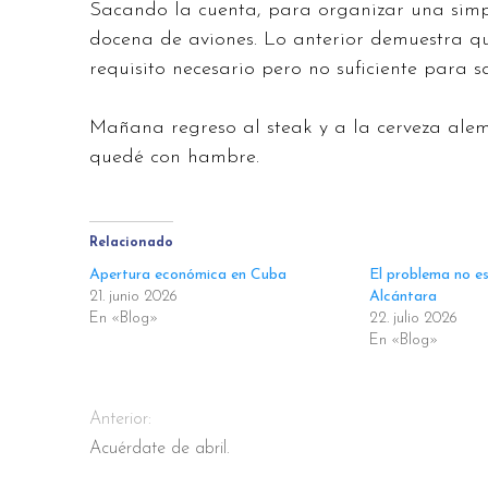
Sacando la cuenta, para organizar una simp
docena de aviones. Lo anterior demuestra qu
requisito necesario pero no suficiente para s
Mañana regreso al steak y a la cerveza ale
quedé con hambre.
Relacionado
Apertura económica en Cuba
El problema no e
21. junio 2026
Alcántara
En «Blog»
22. julio 2026
En «Blog»
Anterior:
Acuérdate de abril.