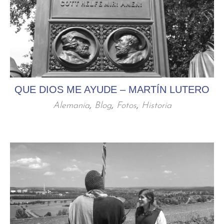
QUE DIOS ME AYUDE – MARTÍN LUTERO
Alemania
,
Blog
,
Fotos
,
Historia