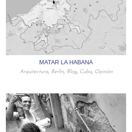
MATAR LA HABANA
Arquitectura
,
Berlín
,
Blog
,
Cuba
,
Opinión