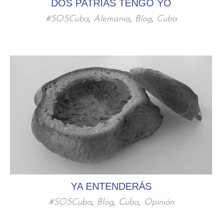
DOS PATRIAS TENGO YO
#SOSCuba
,
Alemania
,
Blog
,
Cuba
YA ENTENDERÁS
#SOSCuba
,
Blog
,
Cuba
,
Opinión