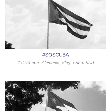
#SOSCUBA
#SOSCuba
,
Alemania
,
Blog
,
Cuba
,
RDA