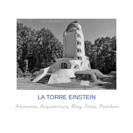
LA TORRE EINSTEIN
Alemania
,
Arquitectura
,
Blog
,
Fotos
,
Postdam