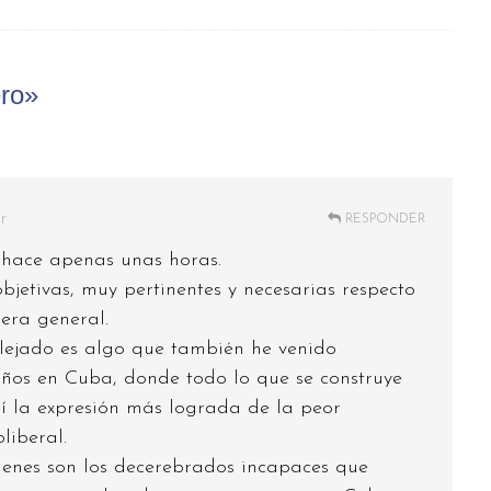
ero»
r
RESPONDER
 hace apenas unas horas.
objetivas, muy pertinentes y necesarias respecto
era general.
flejado es algo que también he venido
ños en Cuba, donde todo lo que se construye
sí la expresión más lograda de la peor
liberal.
enes son los decerebrados incapaces que