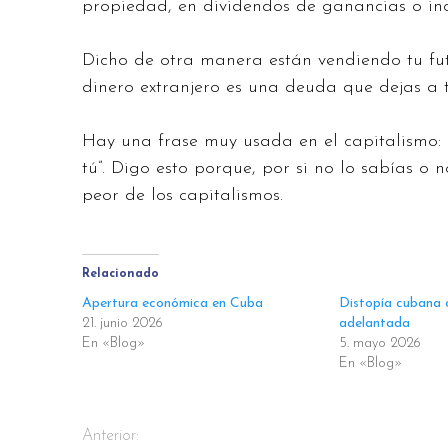
propiedad, en dividendos de ganancias o incl
Dicho de otra manera están vendiendo tu fut
dinero extranjero es una deuda que dejas a tu
Hay una frase muy usada en el capitalismo: “
tú”. Digo esto porque, por si no lo sabías o 
peor de los capitalismos.
Relacionado
Apertura económica en Cuba
Distopía cubana 
21. junio 2026
adelantada
En «Blog»
5. mayo 2026
En «Blog»
Anterior: