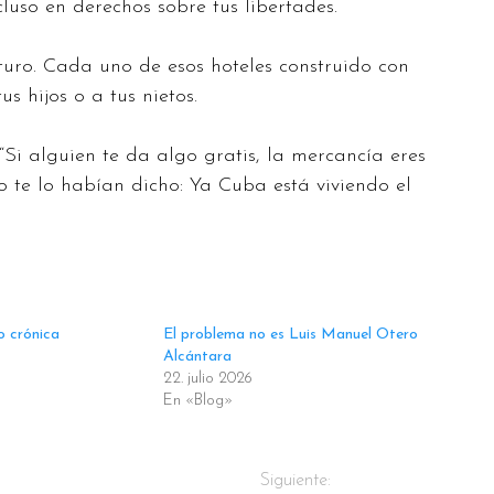
uso en derechos sobre tus libertades.
uro. Cada uno de esos hoteles construido con
s hijos o a tus nietos.
Si alguien te da algo gratis, la mercancía eres
no te lo habían dicho: Ya Cuba está viviendo el
o crónica
El problema no es Luis Manuel Otero
Alcántara
22. julio 2026
En «Blog»
Siguiente: