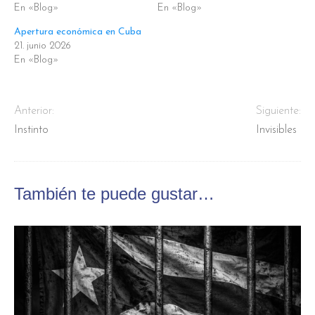
En «Blog»
En «Blog»
Apertura económica en Cuba
21. junio 2026
En «Blog»
Anterior:
Siguiente:
Instinto
Invisibles
También te puede gustar…