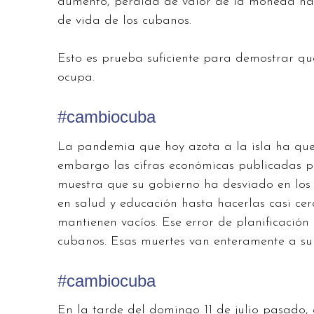
aumento, pérdida de valor de la moneda nac
de vida de los cubanos.
Esto es prueba suficiente para demostrar q
ocupa.
#cambiocuba
La pandemia que hoy azota a la isla ha que
embargo las cifras económicas publicadas po
muestra que su gobierno ha desviado en los 
en salud y educación hasta hacerlas casi cer
mantienen vacíos. Ese error de planificación
cubanos. Esas muertes van enteramente a su 
#cambiocuba
En la tarde del domingo 11 de julio pasado, e