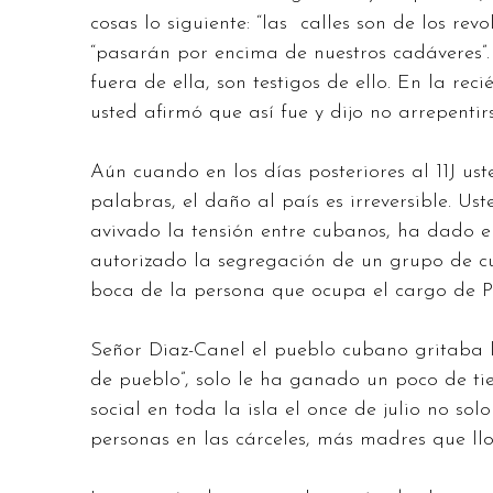
cosas lo siguiente: “las calles son de los re
“pasarán por encima de nuestros cadáveres”. 
fuera de ella, son testigos de ello. En la re
usted afirmó que así fue y dijo no arrepentirs
Aún cuando en los días posteriores al 11J ust
palabras, el daño al país es irreversible. Us
avivado la tensión entre cubanos, ha dado el 
autorizado la segregación de un grupo de c
boca de la persona que ocupa el cargo de Pr
Señor Diaz-Canel el pueblo cubano gritaba li
de pueblo”, solo le ha ganado un poco de ti
social en toda la isla el once de julio no s
personas en las cárceles, más madres que ll