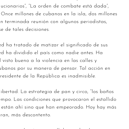
volucionarios”, “La orden de combate está dada”,
Once millones de cubanos en la isla, dos millones
cién terminada reunión con algunos periodistas,
e de tales decisiones.
ed ha tratado de matizar el significado de sus
ted ha dividido el país como nadie antes. Ha
visto bueno a la violencia en las calles y
ubanos por su manera de pensar. Tal acción en
esidente de la República es inadmisible.
bertad. La estrategia de pan y circo, “los baños
empo. Las condiciones que provocaron el estallido
olo están ahí sino que han empeorado. Hoy hay más
oran, más descontento.