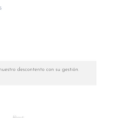
S
estro descontento con su gestión.
About: