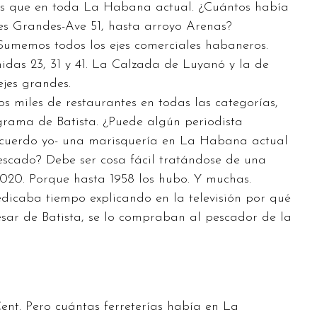
s que en toda La Habana actual. ¿Cuántos había
es Grandes-Ave 51, hasta arroyo Arenas?
umemos todos los ejes comerciales habaneros.
nidas 23, 31 y 41. La Calzada de Luyanó y la de
jes grandes.
ios miles de restaurantes en todas las categorías,
grama de Batista. ¿Puede algún periodista
 acuerdo yo- una marisquería en La Habana actual
scado? Debe ser cosa fácil tratándose de una
2020. Porque hasta 1958 los hubo. Y muchas.
edicaba tiempo explicando en la televisión por qué
sar de Batista, se lo compraban al pescador de la
Cent. Pero cuántas ferreterías había en La