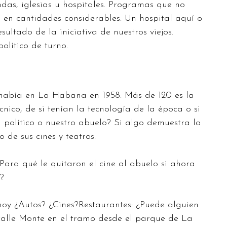
ndas, iglesias u hospitales. Programas que no
s en cantidades considerables. Un hospital aquí o
ultado de la iniciativa de nuestros viejos.
olítico de turno.
s había en La Habana en 1958. Más de 120 es la
nico, de si tenían la tecnología de la época o si
 político o nuestro abuelo? Si algo demuestra la
de sus cines y teatros.
ara qué le quitaron el cine al abuelo si ahora
?
oy ¿Autos? ¿Cines?Restaurantes: ¿Puede alguien
 calle Monte en el tramo desde el parque de La