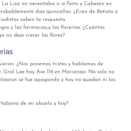
 La Lisa no necesitaba ir a Feito y Cabezón en
obablemente diez quincallas. ¿Eran de Batista o
iodistas saben la respuesta.
os y las farmacias,y las florerías. ¿Cuántas
 no deja crecer las flores?
erías
guieron. ¿Nos ponemos tristes y hablamos de
. Gral Lee hoy Ave 114 en Marianao. No sólo no
alizaron se fue apagando y hoy no quedan ni los
a Habana de mi abuelo y hoy?