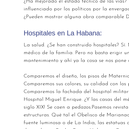
¿Ha mejorado el estado técnico de las vías?
influenciado por los políticos por la enverga
¿Pueden mostrar alguna obra comparable Dí
Hospitales en La Habana:
La salud. ¿Se han construido hospitales? Sí. M
médico de la familia. Pero no basta erigir 
mantenimiento y ahí ya la cosa se nos pone di
Comparemos el diseño, los pisos de Materni
Comparemos sus colores, su calidad con los p
Comparemos la fachada del hospital militar 
Hospital Miguel Enrique. ¿Y las casas del méd
siglo XIX! Se caen a pedazos.Pasemos revista
estructuras. Qué tal el Obelisco de Marianao,
fuente luminosa o de La India, las estatuas 