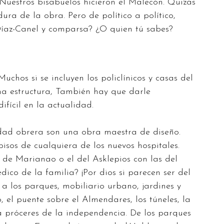
 Nuestros bisabuelos hicieron el Malecón. Quizás
dura de la obra. Pero de político a político,
az-Canel y comparsa? ¿O quien tú sabes?
uchos si se incluyen los policlínicos y casas del
una estructura, También hay que darle
fícil en la actualidad.
dad obrera son una obra maestra de diseño.
isos de cualquiera de los nuevos hospitales.
de Marianao o el del Asklepios con las del
ico de la familia? ¡Por dios si parecen ser del
 a los parques, mobiliario urbano, jardines y
 el puente sobre el Almendares, los túneles, la
a próceres de la independencia. De los parques