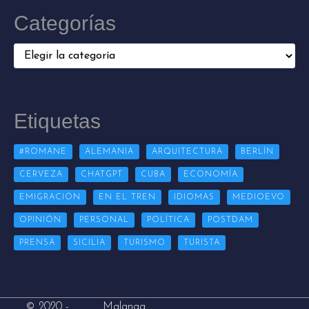
Categorías
Categorías
Etiquetas
#ROMANE
ALEMANIA
ARQUITECTURA
BERLÍN
CERVEZA
CHATGPT
CUBA
ECONOMÍA
EMIGRACIÓN
EN EL TREN
IDIOMAS
MEDIOEVO
OPINIÓN
PERSONAL
POLÍTICA
POSTDAM
PRENSA
SICILIA
TURISMO
TURISTA
Malanga
© 2020 -