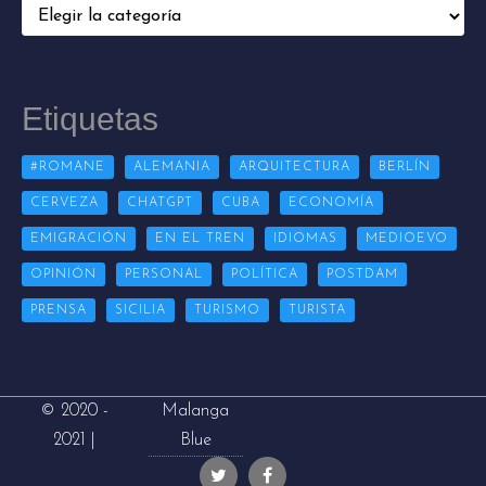
Categorías
Etiquetas
#ROMANE
ALEMANIA
ARQUITECTURA
BERLÍN
CERVEZA
CHATGPT
CUBA
ECONOMÍA
EMIGRACIÓN
EN EL TREN
IDIOMAS
MEDIOEVO
OPINIÓN
PERSONAL
POLÍTICA
POSTDAM
PRENSA
SICILIA
TURISMO
TURISTA
Malanga
© 2020 -
Blue
2021 |