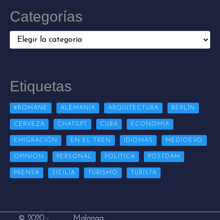
Categorías
Categorías
Etiquetas
#ROMANE
ALEMANIA
ARQUITECTURA
BERLÍN
CERVEZA
CHATGPT
CUBA
ECONOMÍA
EMIGRACIÓN
EN EL TREN
IDIOMAS
MEDIOEVO
OPINIÓN
PERSONAL
POLÍTICA
POSTDAM
PRENSA
SICILIA
TURISMO
TURISTA
Malanga
© 2020 -