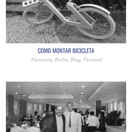
COMO MONTAR BICICLETA
Alemania
,
Berlín
,
Blog
,
Personal