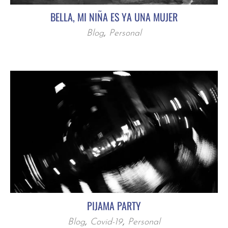
BELLA, MI NIÑA ES YA UNA MUJER
Blog
,
Personal
PIJAMA PARTY
Blog
,
Covid-19
,
Personal